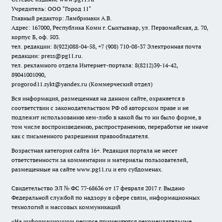
Учредитель: ООО "Город 11"
Главный редактор: Ламбринаки А.В.
Адрес: 167000, Республика Коми г. Сыктывкар, ул. Первомайская, д. 70,
корпус Б, оф. 503.
тел. редакции: 8(922)088-04-58, +7 (908) 710-08-37
Электронная почта
редакции: press@pg11.ru
.
тел. рекламного отдела Интернет-портала: 8(8212)39-14-42,
89041001090,
progorod11.sykt@yandex.ru
(Коммерческий отдел)
Вся информация, размещенная на данном сайте, охраняется в
соответствии с законодательством РФ об авторском праве и не
подлежит использованию кем-либо в какой бы то ни было форме, в
том числе воспроизведению, распространению, переработке не иначе
как с письменного разрешения правообладателя.
Возрастная категория сайта 16+. Редакция портала не несет
ответственности за комментарии и материалы пользователей,
размещенные на сайте www.pg11.ru и его субдоменах.
Свидетельство ЭЛ № ФС
77-68636
от 17 февраля 2017 г. Выдано
Федеральной службой по надзору в сфере связи, информационных
технологий и массовых коммуникаций
«На информационном ресурсе применяются рекомендательные