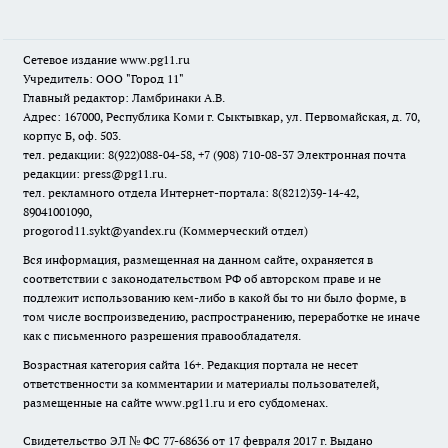
Сетевое издание www.pg11.ru
Учредитель: ООО "Город 11"
Главный редактор: Ламбринаки А.В.
Адрес: 167000, Республика Коми г. Сыктывкар, ул. Первомайская, д. 70,
корпус Б, оф. 503.
тел. редакции: 8(922)088-04-58, +7 (908) 710-08-37
Электронная почта
редакции: press@pg11.ru
.
тел. рекламного отдела Интернет-портала: 8(8212)39-14-42,
89041001090,
progorod11.sykt@yandex.ru
(Коммерческий отдел)
Вся информация, размещенная на данном сайте, охраняется в
соответствии с законодательством РФ об авторском праве и не
подлежит использованию кем-либо в какой бы то ни было форме, в
том числе воспроизведению, распространению, переработке не иначе
как с письменного разрешения правообладателя.
Возрастная категория сайта 16+. Редакция портала не несет
ответственности за комментарии и материалы пользователей,
размещенные на сайте www.pg11.ru и его субдоменах.
Свидетельство ЭЛ № ФС
77-68636
от 17 февраля 2017 г. Выдано