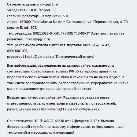
Сетевое издание www.pg11.ru
Учредитель: ООО "Город 11"
Главный редактор: Ламбринаки А.В.
Адрес: 167000, Республика Коми г. Сыктывкар, ул. Первомайская, д. 70,
корпус Б, оф. 503.
тел. редакции: 8(922)088-04-58, +7 (908) 710-08-37
Электронная почта
редакции: press@pg11.ru
.
тел. рекламного отдела Интернет-портала: 8(8212)39-14-42,
89041001090,
progorod11.sykt@yandex.ru
(Коммерческий отдел)
Вся информация, размещенная на данном сайте, охраняется в
соответствии с законодательством РФ об авторском праве и не
подлежит использованию кем-либо в какой бы то ни было форме, в
том числе воспроизведению, распространению, переработке не иначе
как с письменного разрешения правообладателя.
Возрастная категория сайта 16+. Редакция портала не несет
ответственности за комментарии и материалы пользователей,
размещенные на сайте www.pg11.ru и его субдоменах.
Свидетельство ЭЛ № ФС
77-68636
от 17 февраля 2017 г. Выдано
Федеральной службой по надзору в сфере связи, информационных
технологий и массовых коммуникаций