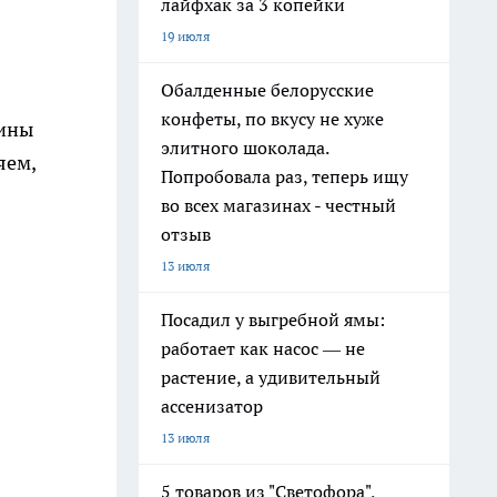
лайфхак за 3 копейки
19 июля
Обалденные белорусские
конфеты, по вкусу не хуже
чины
элитного шоколада.
яем,
Попробовала раз, теперь ищу
во всех магазинах - честный
отзыв
13 июля
Посадил у выгребной ямы:
работает как насос — не
растение, а удивительный
ассенизатор
13 июля
5 товаров из "Светофора",