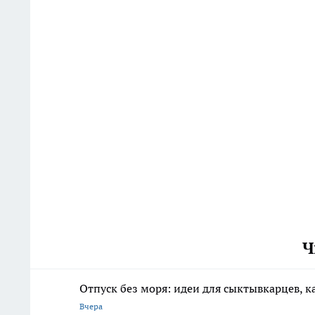
Ч
Отпуск без моря: идеи для сыктывкарцев, к
Вчера