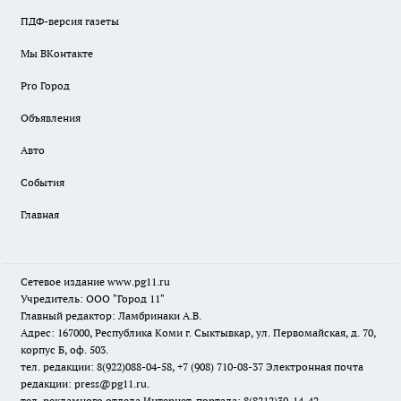
ПДФ-версия газеты
Мы ВКонтакте
Pro Город
Объявления
Авто
События
Главная
Сетевое издание www.pg11.ru
Учредитель: ООО "Город 11"
Главный редактор: Ламбринаки А.В.
Адрес: 167000, Республика Коми г. Сыктывкар, ул. Первомайская, д. 70,
корпус Б, оф. 503.
тел. редакции: 8(922)088-04-58, +7 (908) 710-08-37
Электронная почта
редакции: press@pg11.ru
.
тел. рекламного отдела Интернет-портала: 8(8212)39-14-42,