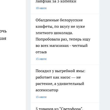
лайфхак за 3 копейки
19 июля
Обалденные белорусские
конфеты, по вкусу не хуже
ночь
элитного шоколада.
шая
Попробовала раз, теперь ищу
во всех магазинах - честный
отзыв
13 июля
Посадил у выгребной ямы:
работает как насос — не
растение, а удивительный
ассенизатор
13 июля
5 товаров из "Светофора",