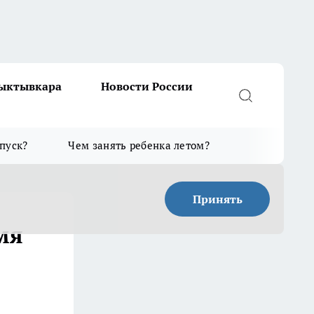
Сыктывкара
Новости России
тпуск?
Чем занять ребенка летом?
Принять
мя