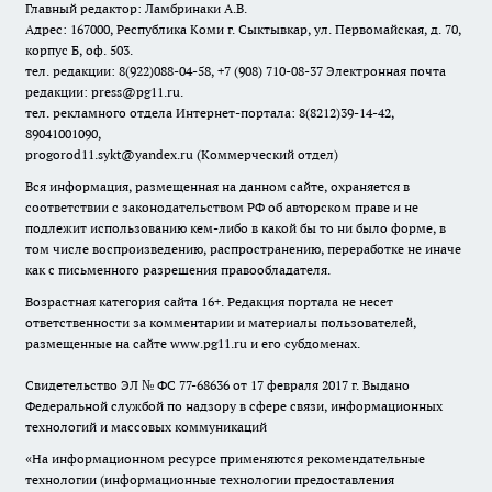
Главный редактор: Ламбринаки А.В.
Адрес: 167000, Республика Коми г. Сыктывкар, ул. Первомайская, д. 70,
корпус Б, оф. 503.
тел. редакции: 8(922)088-04-58, +7 (908) 710-08-37
Электронная почта
редакции: press@pg11.ru
.
тел. рекламного отдела Интернет-портала: 8(8212)39-14-42,
89041001090,
progorod11.sykt@yandex.ru
(Коммерческий отдел)
Вся информация, размещенная на данном сайте, охраняется в
соответствии с законодательством РФ об авторском праве и не
подлежит использованию кем-либо в какой бы то ни было форме, в
том числе воспроизведению, распространению, переработке не иначе
как с письменного разрешения правообладателя.
Возрастная категория сайта 16+. Редакция портала не несет
ответственности за комментарии и материалы пользователей,
размещенные на сайте www.pg11.ru и его субдоменах.
Свидетельство ЭЛ № ФС
77-68636
от 17 февраля 2017 г. Выдано
Федеральной службой по надзору в сфере связи, информационных
технологий и массовых коммуникаций
«На информационном ресурсе применяются рекомендательные
технологии (информационные технологии предоставления