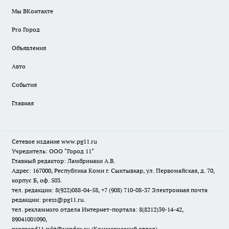
Мы ВКонтакте
Pro Город
Объявления
Авто
События
Главная
Сетевое издание www.pg11.ru
Учредитель: ООО "Город 11"
Главный редактор: Ламбринаки А.В.
Адрес: 167000, Республика Коми г. Сыктывкар, ул. Первомайская, д. 70,
корпус Б, оф. 503.
тел. редакции: 8(922)088-04-58, +7 (908) 710-08-37
Электронная почта
редакции: press@pg11.ru
.
тел. рекламного отдела Интернет-портала: 8(8212)39-14-42,
89041001090,
progorod11.sykt@yandex.ru
(Коммерческий отдел)