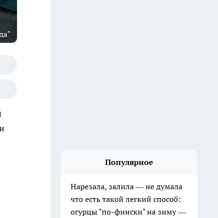
да"
й
и
Популярное
Нарезала, залила — не думала
что есть такой легкий способ:
огурцы "по-фински" на зиму —