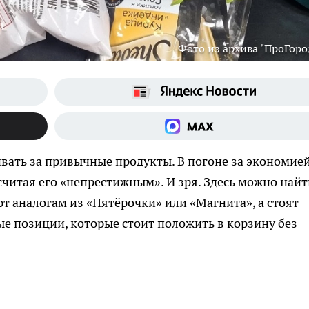
Фото из архива "ПроГоро
ивать за привычные продукты. В погоне за экономие
считая его «непрестижным». И зря. Здесь можно найт
ют аналогам из «Пятёрочки» или «Магнита», а стоят
е позиции, которые стоит положить в корзину без