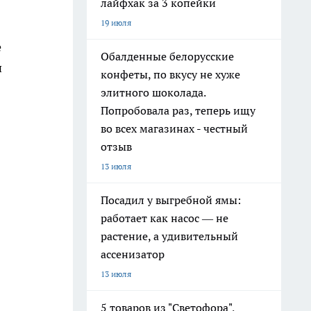
лайфхак за 3 копейки
19 июля
е
Обалденные белорусские
и
конфеты, по вкусу не хуже
элитного шоколада.
Попробовала раз, теперь ищу
во всех магазинах - честный
отзыв
13 июля
Посадил у выгребной ямы:
работает как насос — не
растение, а удивительный
ассенизатор
13 июля
5 товаров из "Светофора",