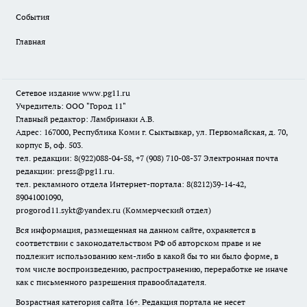
События
Главная
Сетевое издание www.pg11.ru
Учредитель: ООО "Город 11"
Главный редактор: Ламбринаки А.В.
Адрес: 167000, Республика Коми г. Сыктывкар, ул. Первомайская, д. 70,
корпус Б, оф. 503.
тел. редакции: 8(922)088-04-58, +7 (908) 710-08-37
Электронная почта
редакции: press@pg11.ru
.
тел. рекламного отдела Интернет-портала: 8(8212)39-14-42,
89041001090,
progorod11.sykt@yandex.ru
(Коммерческий отдел)
Вся информация, размещенная на данном сайте, охраняется в
соответствии с законодательством РФ об авторском праве и не
подлежит использованию кем-либо в какой бы то ни было форме, в
том числе воспроизведению, распространению, переработке не иначе
как с письменного разрешения правообладателя.
Возрастная категория сайта 16+. Редакция портала не несет