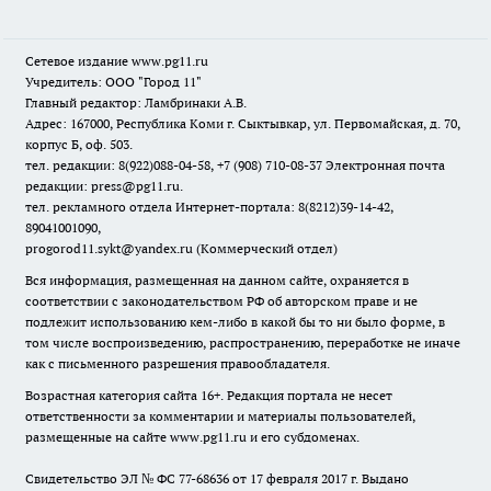
Сетевое издание www.pg11.ru
Учредитель: ООО "Город 11"
Главный редактор: Ламбринаки А.В.
Адрес: 167000, Республика Коми г. Сыктывкар, ул. Первомайская, д. 70,
корпус Б, оф. 503.
тел. редакции: 8(922)088-04-58, +7 (908) 710-08-37
Электронная почта
редакции: press@pg11.ru
.
тел. рекламного отдела Интернет-портала: 8(8212)39-14-42,
89041001090,
progorod11.sykt@yandex.ru
(Коммерческий отдел)
Вся информация, размещенная на данном сайте, охраняется в
соответствии с законодательством РФ об авторском праве и не
подлежит использованию кем-либо в какой бы то ни было форме, в
том числе воспроизведению, распространению, переработке не иначе
как с письменного разрешения правообладателя.
Возрастная категория сайта 16+. Редакция портала не несет
ответственности за комментарии и материалы пользователей,
размещенные на сайте www.pg11.ru и его субдоменах.
Свидетельство ЭЛ № ФС
77-68636
от 17 февраля 2017 г. Выдано