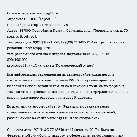
Сетевое издание www.pg11.ru
Учредитель: ООО "Город 11"
Главный редактор: Ламбринаки А.В.
Адрес: 167000, Республика Коми г. Сыктывкар, ул. Первомайская, д. 70,
корпус Б, оф. 503.
тел. редакции: 8(922)088-04-58, +7 (908) 710-08-37
Электронная почта
редакции: press@pg11.ru
.
тел. рекламного отдела Интернет-портала: 8(8212)39-14-42,
89041001090,
progorod11.sykt@yandex.ru
(Коммерческий отдел)
Вся информация, размещенная на данном сайте, охраняется в
соответствии с законодательством РФ об авторском праве и не
подлежит использованию кем-либо в какой бы то ни было форме, в
том числе воспроизведению, распространению, переработке не иначе
как с письменного разрешения правообладателя.
Возрастная категория сайта 16+. Редакция портала не несет
ответственности за комментарии и материалы пользователей,
размещенные на сайте www.pg11.ru и его субдоменах.
Свидетельство ЭЛ № ФС
77-68636
от 17 февраля 2017 г. Выдано
Федеральной службой по надзору в сфере связи, информационных