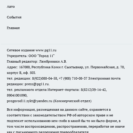
Авто
События
Главная
Сетевое издание www.pg11.ru
Учредитель: ООО "Город 11"
Главный редактор: Ламбринаки А.В.
Адрес: 167000, Республика Коми г. Сыктывкар, ул. Первомайская, д. 70,
корпус Б, оф. 503.
тел. редакции: 8(922)088-04-58, +7 (908) 710-08-37
Электронная почта
редакции: press@pg11.ru
.
тел. рекламного отдела Интернет-портала: 8(8212)39-14-42,
89041001090,
progorod11.sykt@yandex.ru
(Коммерческий отдел)
Вся информация, размещенная на данном сайте, охраняется в
соответствии с законодательством РФ об авторском праве и не
подлежит использованию кем-либо в какой бы то ни было форме, в
том числе воспроизведению, распространению, переработке не иначе
как с письменного разрешения правообладателя.