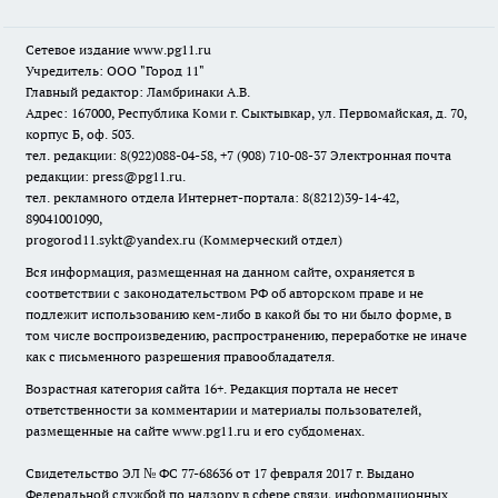
Сетевое издание www.pg11.ru
Учредитель: ООО "Город 11"
Главный редактор: Ламбринаки А.В.
Адрес: 167000, Республика Коми г. Сыктывкар, ул. Первомайская, д. 70,
корпус Б, оф. 503.
тел. редакции: 8(922)088-04-58, +7 (908) 710-08-37
Электронная почта
редакции: press@pg11.ru
.
тел. рекламного отдела Интернет-портала: 8(8212)39-14-42,
89041001090,
progorod11.sykt@yandex.ru
(Коммерческий отдел)
Вся информация, размещенная на данном сайте, охраняется в
соответствии с законодательством РФ об авторском праве и не
подлежит использованию кем-либо в какой бы то ни было форме, в
том числе воспроизведению, распространению, переработке не иначе
как с письменного разрешения правообладателя.
Возрастная категория сайта 16+. Редакция портала не несет
ответственности за комментарии и материалы пользователей,
размещенные на сайте www.pg11.ru и его субдоменах.
Свидетельство ЭЛ № ФС
77-68636
от 17 февраля 2017 г. Выдано
Федеральной службой по надзору в сфере связи, информационных