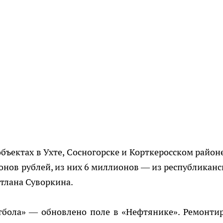
ъектах в Ухте, Сосногорске и Корткеросском районе
ионов рублей, из них 6 миллионов — из республиканс
тлана Суворкина.
тбола» — обновлено поле в «Нефтянике». Ремонти