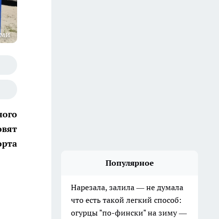
оми
ного
овят
орта
Популярное
Нарезала, залила — не думала
что есть такой легкий способ:
огурцы "по-фински" на зиму —