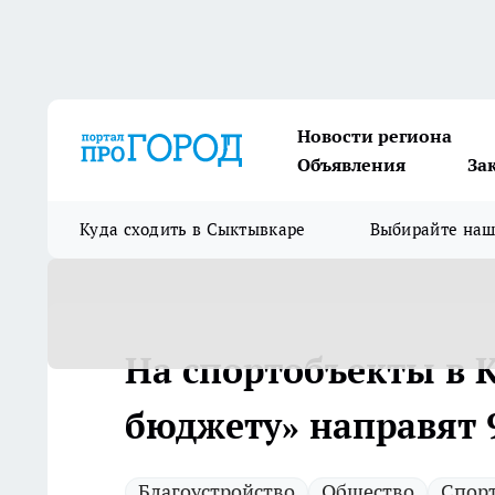
Новости региона
Объявления
За
Куда сходить в Сыктывкаре
Выбирайте на
На спортобъекты в 
бюджету» направят 
Благоустройство
Общество
Спорт