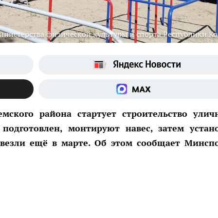
инистерства физической культуры и спорта Республики К
емского района стартует строительство улич
 подготовлен, монтируют навес, затем устан
авезли ещё в марте. Об этом сообщает Минсп