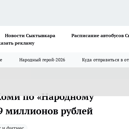
Новости Сыктывкара
Расписание автобусов 
казать рекламу
ше
Народный герой-2026
Куда отправиться в о
Коми по «Народному
9 миллионов рублей
 и фитнес