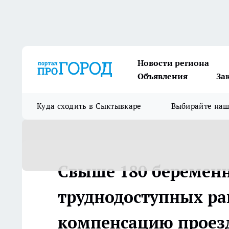
Новости региона
Объявления
За
Куда сходить в Сыктывкаре
Выбирайте на
Свыше 180 беремен
труднодоступных р
компенсацию проез