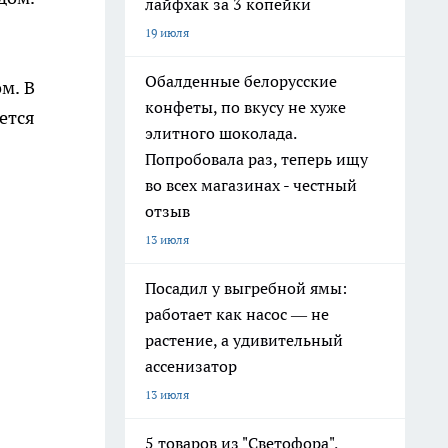
лайфхак за 3 копейки
19 июля
Обалденные белорусские
м. В
конфеты, по вкусу не хуже
ется
элитного шоколада.
Попробовала раз, теперь ищу
во всех магазинах - честный
отзыв
13 июля
Посадил у выгребной ямы:
работает как насос — не
растение, а удивительный
ассенизатор
13 июля
5 товаров из "Светофора",