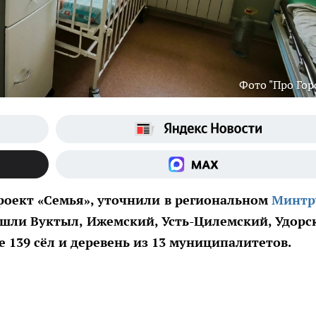
Фото "Про Гор
роект «Семья», уточнили в региональном
Минтр
ошли Вуктыл, Ижемский, Усть-Цилемский, Удорс
 139 сёл и деревень из 13 муниципалитетов.