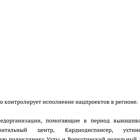
о контролирует исполнение нацпроектов в регионе.
медорганизации, помогающие в период вынашив
натальный центр, Кардиодиспансер, ухтин
кую поликлинику Ухты и Воркутинский родильный 