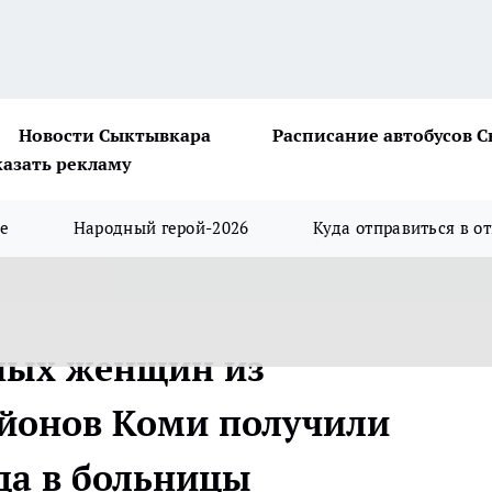
Новости Сыктывкара
Расписание автобусов 
казать рекламу
ше
Народный герой-2026
Куда отправиться в о
ных женщин из
айонов Коми получили
да в больницы