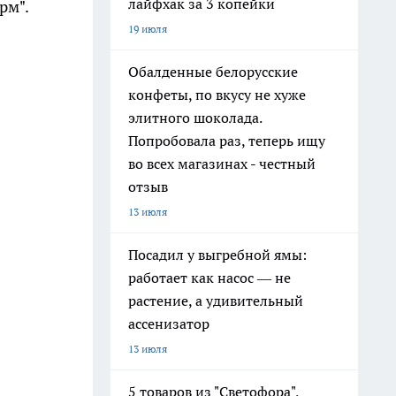
лайфхак за 3 копейки
рм".
19 июля
Обалденные белорусские
конфеты, по вкусу не хуже
элитного шоколада.
Попробовала раз, теперь ищу
во всех магазинах - честный
отзыв
13 июля
Посадил у выгребной ямы:
работает как насос — не
растение, а удивительный
ассенизатор
13 июля
5 товаров из "Светофора",