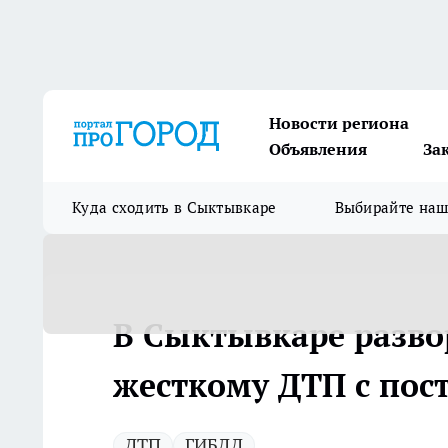
Новости региона
Объявления
За
Куда сходить в Сыктывкаре
Выбирайте на
В Сыктывкаре разво
жесткому ДТП с по
ДТП
ГИБДД