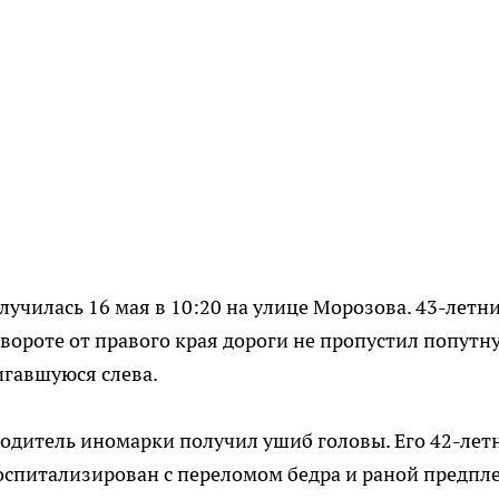
училась 16 мая в 10:20 на улице Морозова. 43-летн
звороте от правого края дороги не пропустил попутн
игавшуюся слева.
водитель иномарки получил ушиб головы. Его 42-лет
спитализирован с переломом бедра и раной предпле