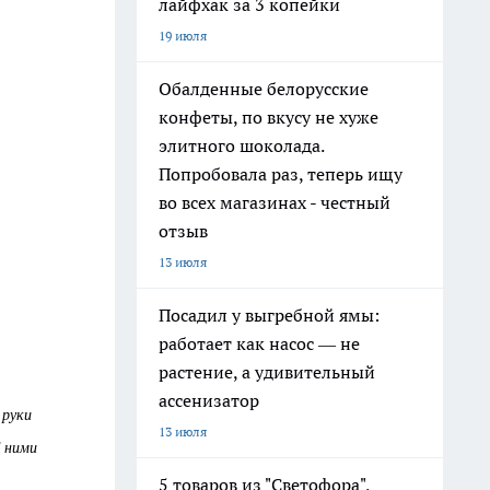
лайфхак за 3 копейки
19 июля
Обалденные белорусские
конфеты, по вкусу не хуже
элитного шоколада.
Попробовала раз, теперь ищу
во всех магазинах - честный
отзыв
13 июля
Посадил у выгребной ямы:
работает как насос — не
растение, а удивительный
ассенизатор
 руки
13 июля
С ними
5 товаров из "Светофора",