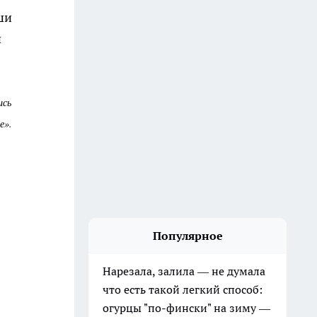
ши
й
ись
е».
Популярное
Нарезала, залила — не думала
что есть такой легкий способ:
огурцы "по-фински" на зиму —