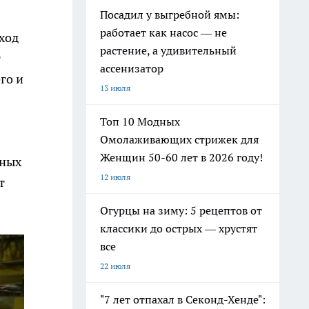
Посадил у выгребной ямы:
работает как насос — не
ход
растение, а удивительный
т
ассенизатор
го и
13 июля
Топ 10 Модных
Омолаживающих стрижек для
Женщин 50-60 лет в 2026 году!
йных
12 июля
т
Огурцы на зиму: 5 рецептов от
классики до острых — хрустят
все
22 июля
"7 лет отпахал в Секонд-Хенде":