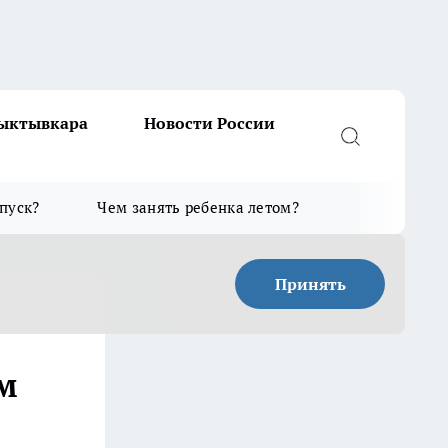
Сыктывкара
Новости России
тпуск?
Чем занять ребенка летом?
Принять
м