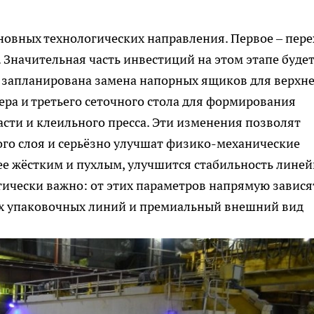
новных технологических направления. Первое – пере
 Значительная часть инвестиций на этом этапе буде
запланирована замена напорных ящиков для верхне
ера и третьего сеточного стола для формирования
асти и клеильного пресса. Эти изменения позволят
дого слоя и серьёзно улучшат физико-механические
лее жёстким и пухлым, улучшится стабильность лине
тически важно: от этих параметров напрямую завися
ых упаковочных линий и премиальный внешний вид