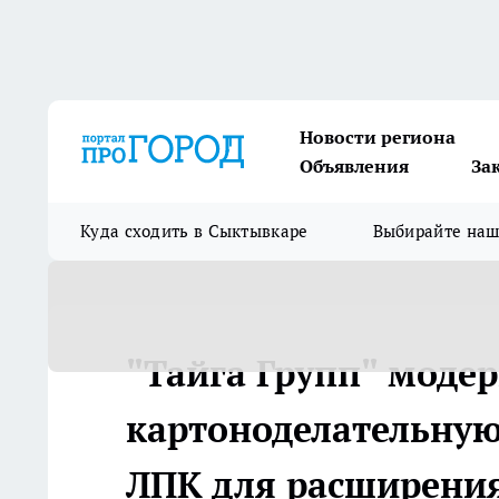
Новости региона
Объявления
За
Куда сходить в Сыктывкаре
Выбирайте на
"Тайга Групп" моде
картоноделательну
ЛПК для расширения