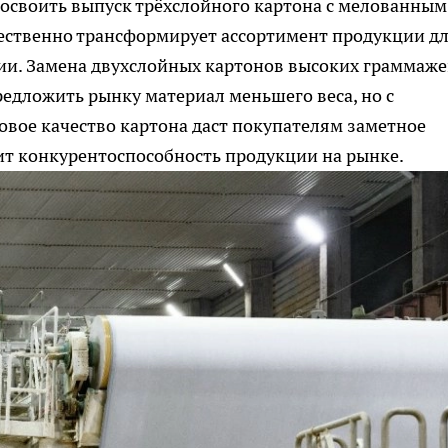
своить выпуск трёхслойного картона с мелованным
ественно трансформирует ассортимент продукции д
ии. Замена двухслойных картонов высоких граммаже
едложить рынку материал меньшего веса, но с
вое качество картона даст покупателям заметное
т конкурентоспособность продукции на рынке.