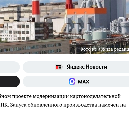
Фото из архива редак
абном проекте модернизации картоноделательной
К. Запуск обновлённого производства намечен на