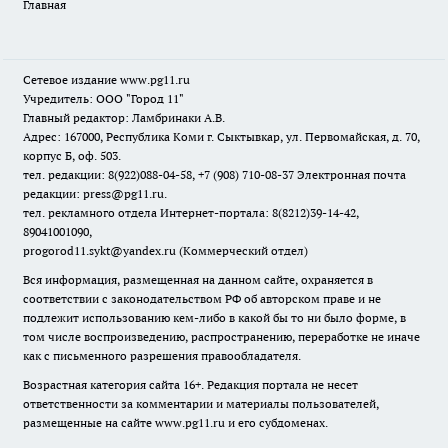
Главная
Сетевое издание www.pg11.ru
Учредитель: ООО "Город 11"
Главный редактор: Ламбринаки А.В.
Адрес: 167000, Республика Коми г. Сыктывкар, ул. Первомайская, д. 70,
корпус Б, оф. 503.
тел. редакции: 8(922)088-04-58, +7 (908) 710-08-37
Электронная почта
редакции: press@pg11.ru
.
тел. рекламного отдела Интернет-портала: 8(8212)39-14-42,
89041001090,
progorod11.sykt@yandex.ru
(Коммерческий отдел)
Вся информация, размещенная на данном сайте, охраняется в
соответствии с законодательством РФ об авторском праве и не
подлежит использованию кем-либо в какой бы то ни было форме, в
том числе воспроизведению, распространению, переработке не иначе
как с письменного разрешения правообладателя.
Возрастная категория сайта 16+. Редакция портала не несет
ответственности за комментарии и материалы пользователей,
размещенные на сайте www.pg11.ru и его субдоменах.