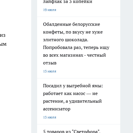
лайфхак за 3 копейки
19 июля
Обалденные белорусские
конфеты, по вкусу не хуже
 из
элитного шоколада.
ным
Попробовала раз, теперь ищу
во всех магазинах - честный
отзыв
13 июля
Посадил у выгребной ямы:
работает как насос — не
растение, а удивительный
ассенизатор
13 июля
5 товаров из "Светофора",