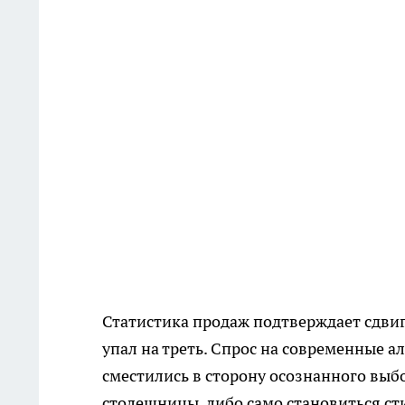
Статистика продаж подтверждает сдвиг
упал на треть. Спрос на современные а
сместились в сторону осознанного выб
столешницы, либо само становиться с