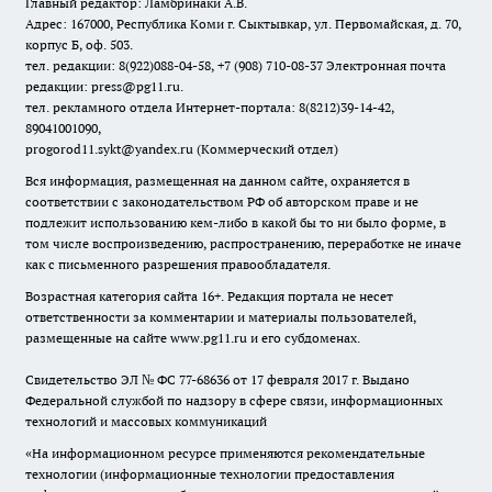
Главный редактор: Ламбринаки А.В.
Адрес: 167000, Республика Коми г. Сыктывкар, ул. Первомайская, д. 70,
корпус Б, оф. 503.
тел. редакции: 8(922)088-04-58, +7 (908) 710-08-37
Электронная почта
редакции: press@pg11.ru
.
тел. рекламного отдела Интернет-портала: 8(8212)39-14-42,
89041001090,
progorod11.sykt@yandex.ru
(Коммерческий отдел)
Вся информация, размещенная на данном сайте, охраняется в
соответствии с законодательством РФ об авторском праве и не
подлежит использованию кем-либо в какой бы то ни было форме, в
том числе воспроизведению, распространению, переработке не иначе
как с письменного разрешения правообладателя.
Возрастная категория сайта 16+. Редакция портала не несет
ответственности за комментарии и материалы пользователей,
размещенные на сайте www.pg11.ru и его субдоменах.
Свидетельство ЭЛ № ФС
77-68636
от 17 февраля 2017 г. Выдано
Федеральной службой по надзору в сфере связи, информационных
технологий и массовых коммуникаций
«На информационном ресурсе применяются рекомендательные
технологии (информационные технологии предоставления