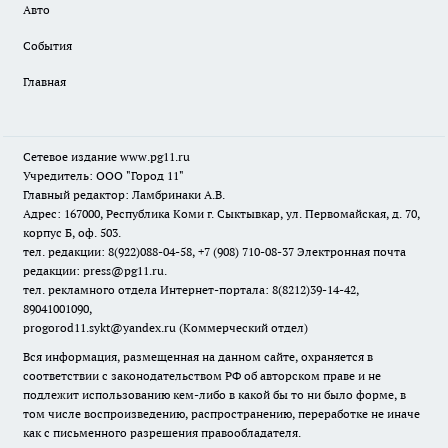
Авто
События
Главная
Сетевое издание www.pg11.ru
Учредитель: ООО "Город 11"
Главный редактор: Ламбринаки А.В.
Адрес: 167000, Республика Коми г. Сыктывкар, ул. Первомайская, д. 70,
корпус Б, оф. 503.
тел. редакции: 8(922)088-04-58, +7 (908) 710-08-37
Электронная почта
редакции: press@pg11.ru
.
тел. рекламного отдела Интернет-портала: 8(8212)39-14-42,
89041001090,
progorod11.sykt@yandex.ru
(Коммерческий отдел)
Вся информация, размещенная на данном сайте, охраняется в
соответствии с законодательством РФ об авторском праве и не
подлежит использованию кем-либо в какой бы то ни было форме, в
том числе воспроизведению, распространению, переработке не иначе
как с письменного разрешения правообладателя.