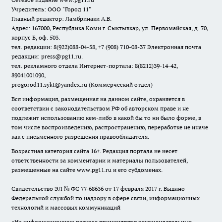
Учредитель: ООО "Город 11"
Главный редактор: Ламбринаки А.В.
Адрес: 167000, Республика Коми г. Сыктывкар, ул. Первомайская, д. 70,
корпус Б, оф. 503.
тел. редакции: 8(922)088-04-58, +7 (908) 710-08-37
Электронная почта
редакции: press@pg11.ru
.
тел. рекламного отдела Интернет-портала: 8(8212)39-14-42,
89041001090,
progorod11.sykt@yandex.ru
(Коммерческий отдел)
Вся информация, размещенная на данном сайте, охраняется в
соответствии с законодательством РФ об авторском праве и не
подлежит использованию кем-либо в какой бы то ни было форме, в
том числе воспроизведению, распространению, переработке не иначе
как с письменного разрешения правообладателя.
Возрастная категория сайта 16+. Редакция портала не несет
ответственности за комментарии и материалы пользователей,
размещенные на сайте www.pg11.ru и его субдоменах.
Свидетельство ЭЛ № ФС
77-68636
от 17 февраля 2017 г. Выдано
Федеральной службой по надзору в сфере связи, информационных
технологий и массовых коммуникаций
«На информационном ресурсе применяются рекомендательные