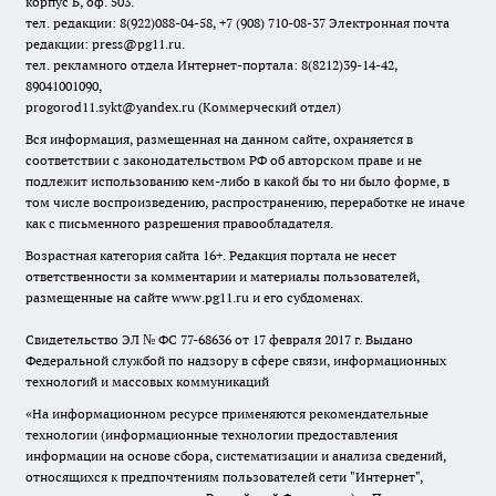
корпус Б, оф. 503.
тел. редакции: 8(922)088-04-58, +7 (908) 710-08-37
Электронная почта
редакции: press@pg11.ru
.
тел. рекламного отдела Интернет-портала: 8(8212)39-14-42,
89041001090,
progorod11.sykt@yandex.ru
(Коммерческий отдел)
Вся информация, размещенная на данном сайте, охраняется в
соответствии с законодательством РФ об авторском праве и не
подлежит использованию кем-либо в какой бы то ни было форме, в
том числе воспроизведению, распространению, переработке не иначе
как с письменного разрешения правообладателя.
Возрастная категория сайта 16+. Редакция портала не несет
ответственности за комментарии и материалы пользователей,
размещенные на сайте www.pg11.ru и его субдоменах.
Свидетельство ЭЛ № ФС
77-68636
от 17 февраля 2017 г. Выдано
Федеральной службой по надзору в сфере связи, информационных
технологий и массовых коммуникаций
«На информационном ресурсе применяются рекомендательные
технологии (информационные технологии предоставления
информации на основе сбора, систематизации и анализа сведений,
относящихся к предпочтениям пользователей сети "Интернет",