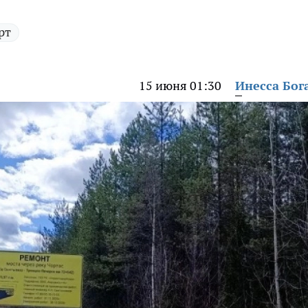
рт
15 июня 01:30
Инесса Бог