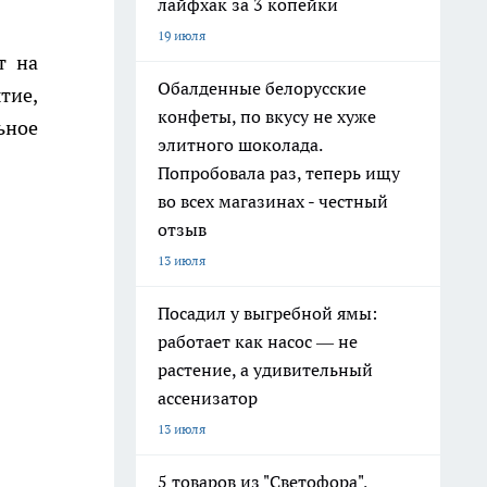
лайфхак за 3 копейки
19 июля
т на
Обалденные белорусские
тие,
конфеты, по вкусу не хуже
ьное
элитного шоколада.
Попробовала раз, теперь ищу
во всех магазинах - честный
отзыв
13 июля
Посадил у выгребной ямы:
работает как насос — не
растение, а удивительный
ассенизатор
13 июля
5 товаров из "Светофора",