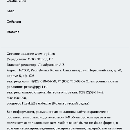
Объявления
Авто
События
Главная
Сетевое издание www.pg11.ru
Учредитель: ООО "Город 11"
Главный редактор: Ламбринаки А.В.
Адрес: 167000, Республика Коми г. Сыктывкар, ул. Первомайская, д. 70,
корпус Б, оф. 503.
тел. редакции: 8(922)088-04-58, +7 (908) 710-08-37
Электронная почта
редакции: press@pg11.ru
.
тел. рекламного отдела Интернет-портала: 8(8212)39-14-42,
89041001090,
progorod11.sykt@yandex.ru
(Коммерческий отдел)
Вся информация, размещенная на данном сайте, охраняется в
соответствии с законодательством РФ об авторском праве и не
подлежит использованию кем-либо в какой бы то ни было форме, в
том числе воспроизведению, распространению, переработке не иначе