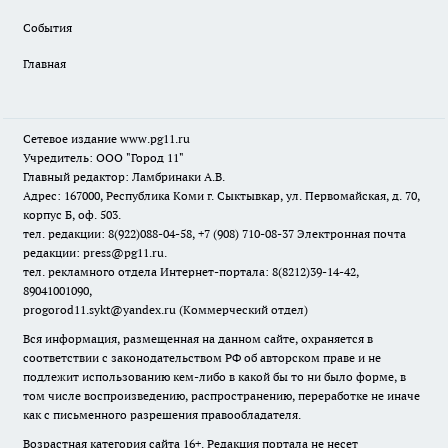
События
Главная
Сетевое издание www.pg11.ru
Учредитель: ООО "Город 11"
Главный редактор: Ламбринаки А.В.
Адрес: 167000, Республика Коми г. Сыктывкар, ул. Первомайская, д. 70,
корпус Б, оф. 503.
тел. редакции: 8(922)088-04-58, +7 (908) 710-08-37
Электронная почта
редакции: press@pg11.ru
.
тел. рекламного отдела Интернет-портала: 8(8212)39-14-42,
89041001090,
progorod11.sykt@yandex.ru
(Коммерческий отдел)
Вся информация, размещенная на данном сайте, охраняется в
соответствии с законодательством РФ об авторском праве и не
подлежит использованию кем-либо в какой бы то ни было форме, в
том числе воспроизведению, распространению, переработке не иначе
как с письменного разрешения правообладателя.
Возрастная категория сайта 16+. Редакция портала не несет