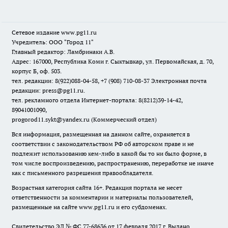
Сетевое издание www.pg11.ru
Учредитель: ООО "Город 11"
Главный редактор: Ламбринаки А.В.
Адрес: 167000, Республика Коми г. Сыктывкар, ул. Первомайская, д. 70,
корпус Б, оф. 503.
тел. редакции: 8(922)088-04-58, +7 (908) 710-08-37
Электронная почта
редакции: press@pg11.ru
.
тел. рекламного отдела Интернет-портала: 8(8212)39-14-42,
89041001090,
progorod11.sykt@yandex.ru
(Коммерческий отдел)
Вся информация, размещенная на данном сайте, охраняется в
соответствии с законодательством РФ об авторском праве и не
подлежит использованию кем-либо в какой бы то ни было форме, в
том числе воспроизведению, распространению, переработке не иначе
как с письменного разрешения правообладателя.
Возрастная категория сайта 16+. Редакция портала не несет
ответственности за комментарии и материалы пользователей,
размещенные на сайте www.pg11.ru и его субдоменах.
Свидетельство ЭЛ № ФС
77-68636
от 17 февраля 2017 г. Выдано