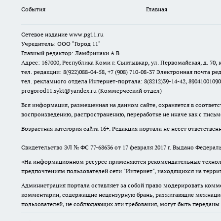
События
Главная
Сетевое издание www.pg11.ru
Учредитель: ООО "Город 11"
Главный редактор: Ламбринаки А.В.
Адрес: 167000, Республика Коми г. Сыктывкар, ул. Первомайская, д. 70, к
тел. редакции: 8(922)088-04-58, +7 (908) 710-08-37
Электронная почта ред
тел. рекламного отдела Интернет-портала: 8(8212)39-14-42, 89041001090
progorod11.sykt@yandex.ru
(Коммерческий отдел)
Вся информация, размещенная на данном сайте, охраняется в соответс
воспроизведению, распространению, переработке не иначе как с пись
Возрастная категория сайта 16+. Редакция портала не несет ответстве
Свидетельство ЭЛ № ФС
77-68636
от 17 февраля 2017 г. Выдано Федера
«На информационном ресурсе применяются рекомендательные техноло
предпочтениям пользователей сети "Интернет", находящихся на терр
Администрация портала оставляет за собой право модерировать комме
комментарии, содержащие нецензурную брань, разжигающие межнацион
пользователей, не соблюдающих эти требования, могут быть переданы