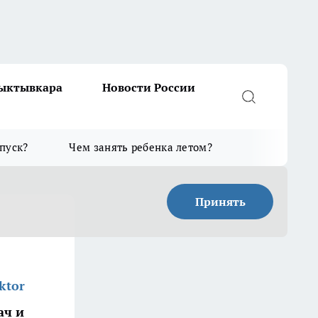
Сыктывкара
Новости России
тпуск?
Чем занять ребенка летом?
Принять
ktor
ач и