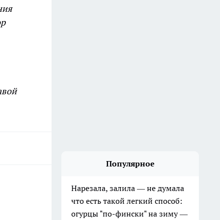
ния
ор
авой
Популярное
Нарезала, залила — не думала
что есть такой легкий способ:
огурцы "по-фински" на зиму —