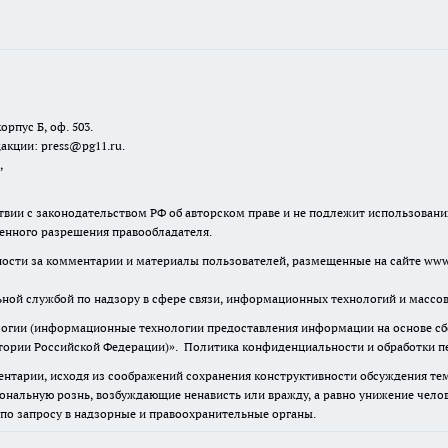
орпус Б, оф. 503.
акции: press@pg11.ru
.
,
твии с законодательством РФ об авторском праве и не подлежит использовани
менного разрешения правообладателя.
нности за комментарии и материалы пользователей, размещенные на сайте www.
льной службой по надзору в сфере связи, информационных технологий и масс
гии (информационные технологии предоставления информации на основе сбор
итории Российской Федерации)».
Политика конфиденциальности и обработки п
нтарии, исходя из соображений сохранения конструктивности обсуждения тем 
альную рознь, возбуждающие ненависть или вражду, а равно унижение челове
 по запросу в надзорные и правоохранительные органы.