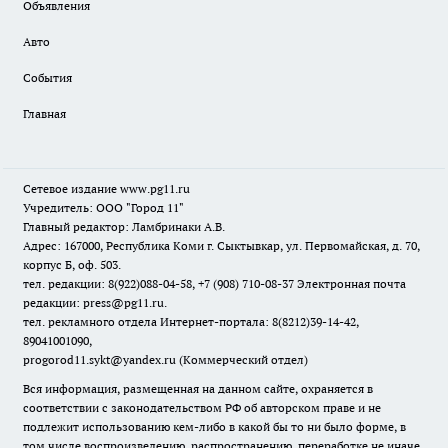
Объявления
Авто
События
Главная
Сетевое издание www.pg11.ru
Учредитель: ООО "Город 11"
Главный редактор: Ламбринаки А.В.
Адрес: 167000, Республика Коми г. Сыктывкар, ул. Первомайская, д. 70,
корпус Б, оф. 503.
тел. редакции: 8(922)088-04-58, +7 (908) 710-08-37
Электронная почта
редакции: press@pg11.ru
.
тел. рекламного отдела Интернет-портала: 8(8212)39-14-42,
89041001090,
progorod11.sykt@yandex.ru
(Коммерческий отдел)
Вся информация, размещенная на данном сайте, охраняется в
соответствии с законодательством РФ об авторском праве и не
подлежит использованию кем-либо в какой бы то ни было форме, в
том числе воспроизведению, распространению, переработке не иначе