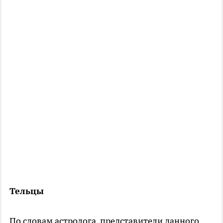
Тельцы
По словам астролога, представители данного