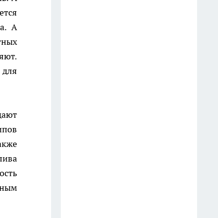
19 июля
ется
а. А
Обалденные белорусские
тных
конфеты, по вкусу не хуже
яют.
элитного шоколада.
 для
Попробовала раз, теперь ищу
во всех магазинах - честный
отзыв
13 июля
дают
ипов
Посадил у выгребной ямы:
акже
работает как насос — не
лива
растение, а удивительный
ассенизатор
ость
13 июля
чным
5 товаров из "Светофора",