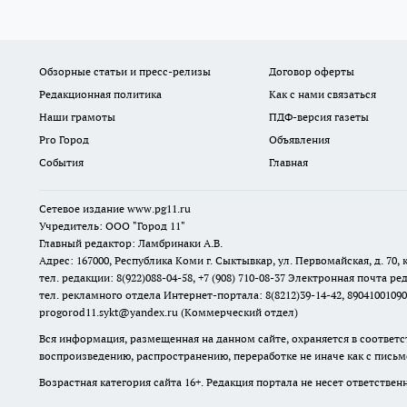
Обзорные статьи и пресс-релизы
Договор оферты
Редакционная политика
Как с нами связаться
Наши грамоты
ПДФ-версия газеты
Pro Город
Объявления
События
Главная
Сетевое издание www.pg11.ru
Учредитель: ООО "Город 11"
Главный редактор: Ламбринаки А.В.
Адрес: 167000, Республика Коми г. Сыктывкар, ул. Первомайская, д. 70, к
тел. редакции: 8(922)088-04-58, +7 (908) 710-08-37
Электронная почта ред
тел. рекламного отдела Интернет-портала: 8(8212)39-14-42, 89041001090
progorod11.sykt@yandex.ru
(Коммерческий отдел)
Вся информация, размещенная на данном сайте, охраняется в соответс
воспроизведению, распространению, переработке не иначе как с пись
Возрастная категория сайта 16+. Редакция портала не несет ответстве