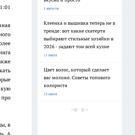
1:01
1 августа
Клеенка и вышивка теперь не в
вная
тренде: вот какие скатерти
ного
выбирают стильные хозяйки в
олее
2026 - задают тон всей кухне
инга
11 июля
акже
Цвет волос, который сделает
кать
вас моложе. Советы топового
орые
колориста
зкую
13 июля
 про
Добавляю 2 капли в шампунь и
забыла про выпадение волос:
мой любимый домашний
ы, в
лайфхак за 3 копейки
ь. А