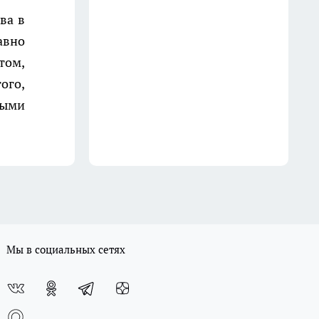
которые можно брать смело, и
ва в
5 - которые лучше обходить
авно
стороной: чек-лист от
постоянного покупателя
 том,
16 июля
ого,
ными
Мы в социальных сетях