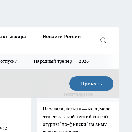
Сыктывкара
Новости России
 отпуск?
Народный тренер — 2026
Принять
Популярное
Нарезала, залила — не думала
что есть такой легкий способ:
огурцы "по-фински" на зиму —
2021
вкусно и просто