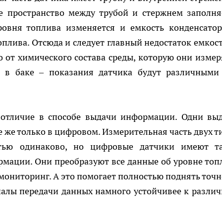
ое пространство между трубой и стержнем заполня
ровня топлива изменяется и емкость конденсатор
плива. Отсюда и следует главный недостаток емкос
о от химического состава среды, которую они измер
 в баке – показания датчика будут различными
 отличие в способе выдачи информации. Одни вы
 же только в цифровом. Измерительная часть двух т
стью одинаково, но цифровые датчики имеют т
мации. Они преобразуют все данные об уровне топ
 мониторинг. А это помогает полностью поднять точн
налы передачи данных намного устойчивее к разли