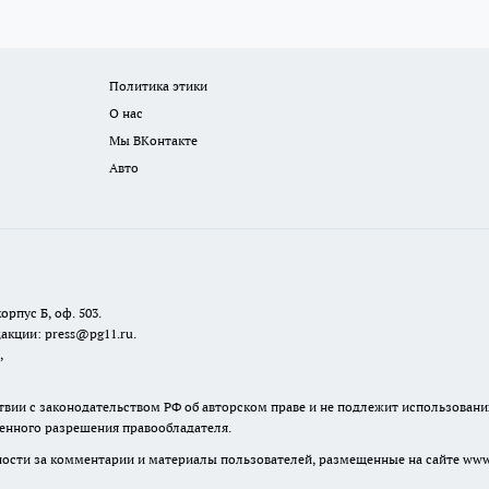
Политика этики
О нас
Мы ВКонтакте
Авто
орпус Б, оф. 503.
акции: press@pg11.ru
.
,
твии с законодательством РФ об авторском праве и не подлежит использовани
менного разрешения правообладателя.
нности за комментарии и материалы пользователей, размещенные на сайте www.