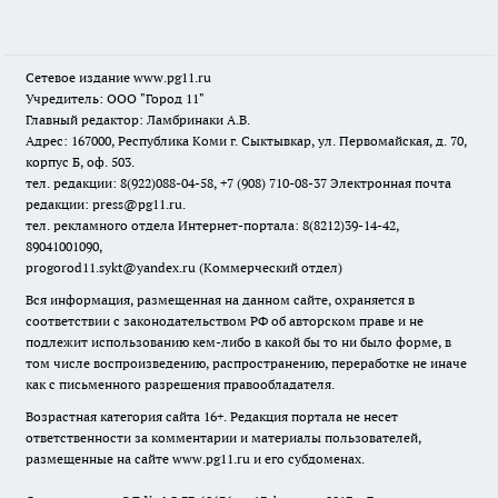
Сетевое издание www.pg11.ru
Учредитель: ООО "Город 11"
Главный редактор: Ламбринаки А.В.
Адрес: 167000, Республика Коми г. Сыктывкар, ул. Первомайская, д. 70,
корпус Б, оф. 503.
тел. редакции: 8(922)088-04-58, +7 (908) 710-08-37
Электронная почта
редакции: press@pg11.ru
.
тел. рекламного отдела Интернет-портала: 8(8212)39-14-42,
89041001090,
progorod11.sykt@yandex.ru
(Коммерческий отдел)
Вся информация, размещенная на данном сайте, охраняется в
соответствии с законодательством РФ об авторском праве и не
подлежит использованию кем-либо в какой бы то ни было форме, в
том числе воспроизведению, распространению, переработке не иначе
как с письменного разрешения правообладателя.
Возрастная категория сайта 16+. Редакция портала не несет
ответственности за комментарии и материалы пользователей,
размещенные на сайте www.pg11.ru и его субдоменах.