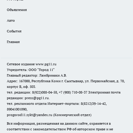
Объявления
Авто
События
Главная
Сетевое издание www.pg11.ru
Учредитель: ООО "Город 11"
Главный редактор: Ламбринаки А.В.
Адрес: 167000, Республика Коми г. Сыктывкар, ул. Первомайская, д. 70,
корпус Б, оф. 503.
тел. редакции: 8(922)088-04-58, +7 (908) 710-08-37
Электронная почта
редакции: press@pg11.ru
.
тел. рекламного отдела Интернет-портала: 8(8212)39-14-42,
89041001090,
progorod11.sykt@yandex.ru
(Коммерческий отдел)
Вся информация, размещенная на данном сайте, охраняется в
соответствии с законодательством РФ об авторском праве и не