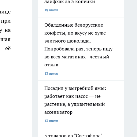
лайфхак за 3 копейки
19 июля
лице
 при
Обалденные белорусские
у на
конфеты, по вкусу не хуже
вшая
элитного шоколада.
, её
Попробовала раз, теперь ищу
во всех магазинах - честный
отзыв
13 июля
Посадил у выгребной ямы:
работает как насос — не
растение, а удивительный
ассенизатор
13 июля
5 товаров из "Светофора",