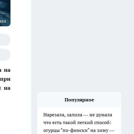
оми
а на
 при
й на
Популярное
Нарезала, залила — не думала
что есть такой легкий способ:
огурцы "по-фински" на зиму —