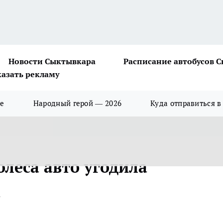
Новости Сыктывкара
Расписание автобусов 
казать рекламу
ше
Народный герой — 2026
Куда отправиться в
леса авто угодила
а