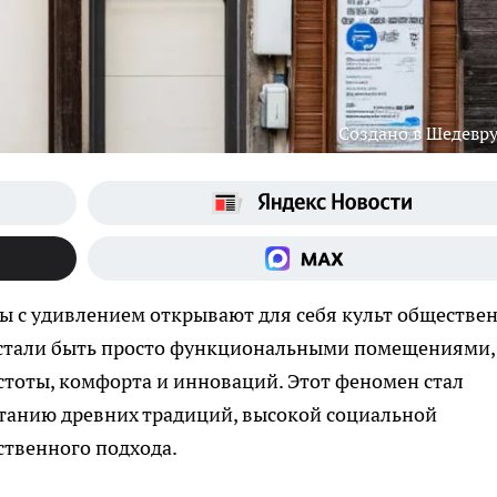
Создано в Шедевр
ы с удивлением открывают для себя культ обществе
рестали быть просто функциональными помещениями,
тоты, комфорта и инноваций. Этот феномен стал
танию древних традиций, высокой социальной
ственного подхода.