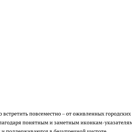
 встретить повсеместно – от оживленных городских
 благодаря понятным и заметным иконкам-указателям
ы и поддерживаются в безупречной чистоте.