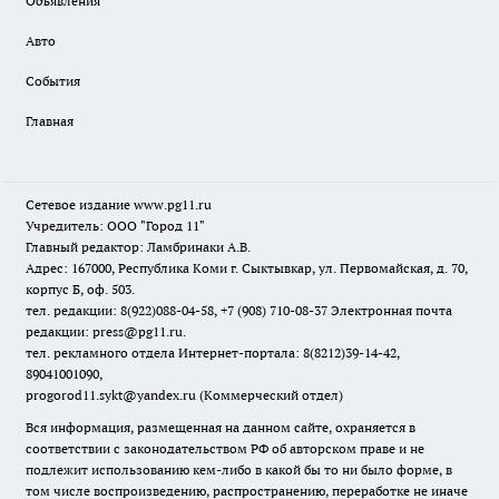
Объявления
Авто
События
Главная
Сетевое издание www.pg11.ru
Учредитель: ООО "Город 11"
Главный редактор: Ламбринаки А.В.
Адрес: 167000, Республика Коми г. Сыктывкар, ул. Первомайская, д. 70,
корпус Б, оф. 503.
тел. редакции: 8(922)088-04-58, +7 (908) 710-08-37
Электронная почта
редакции: press@pg11.ru
.
тел. рекламного отдела Интернет-портала: 8(8212)39-14-42,
89041001090,
progorod11.sykt@yandex.ru
(Коммерческий отдел)
Вся информация, размещенная на данном сайте, охраняется в
соответствии с законодательством РФ об авторском праве и не
подлежит использованию кем-либо в какой бы то ни было форме, в
том числе воспроизведению, распространению, переработке не иначе