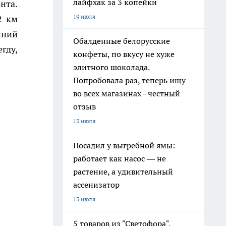
лайфхак за 3 копейки
нта.
19 июля
2 км
иний
Обалденные белорусские
гду,
конфеты, по вкусу не хуже
элитного шоколада.
Попробовала раз, теперь ищу
во всех магазинах - честный
отзыв
13 июля
Посадил у выгребной ямы:
работает как насос — не
растение, а удивительный
ассенизатор
13 июля
5 товаров из "Светофора",