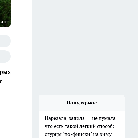
гин
орых
ок —
Популярное
Нарезала, залила — не думала
что есть такой легкий способ:
огурцы "по-фински" на зиму —