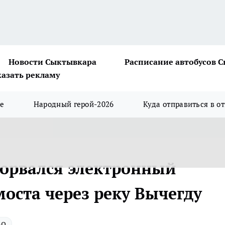
Новости Сыктывкара
Расписание автобусов 
казать рекламу
ше
Народный герой-2026
Куда отправиться в о
сорвался электронный
оста через реку Вычегду
во