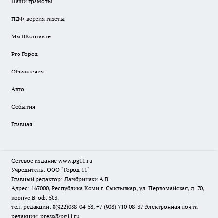
Наши грамоты
ПДФ-версия газеты
Мы ВКонтакте
Pro Город
Объявления
Авто
События
Главная
Сетевое издание www.pg11.ru
Учредитель: ООО "Город 11"
Главный редактор: Ламбринаки А.В.
Адрес: 167000, Республика Коми г. Сыктывкар, ул. Первомайская, д. 70,
корпус Б, оф. 503.
тел. редакции: 8(922)088-04-58, +7 (908) 710-08-37
Электронная почта
редакции: press@pg11.ru
.