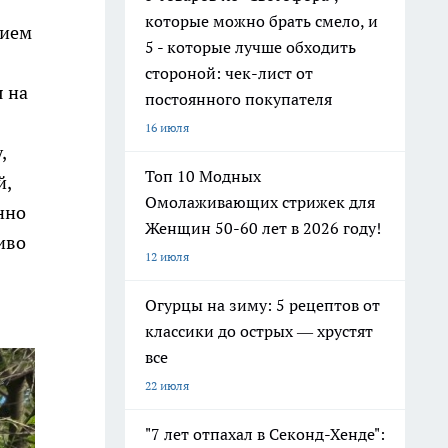
которые можно брать смело, и
нием
5 - которые лучше обходить
стороной: чек-лист от
я на
постоянного покупателя
16 июля
,
Топ 10 Модных
й,
Омолаживающих стрижек для
нно
Женщин 50-60 лет в 2026 году!
иво
12 июля
Огурцы на зиму: 5 рецептов от
классики до острых — хрустят
все
22 июля
"7 лет отпахал в Секонд-Хенде":