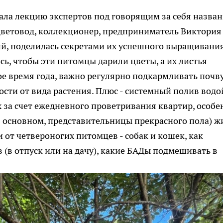
тала лекцию экспертов под говорящим за себя назва
ветовод, коллекционер, предприниматель Виктория
ий, поделилась секретами их успешного выращивани
ь, чтобы эти питомцы дарили цветы, а их листья
е время года, важно регулярно подкармливать почву
сти от вида растения. Плюс - системный полив водо
 за счет ежедневного проветривания квартир, особе
в основном, представительницы прекрасного пола) ж
 от четвероногих питомцев - собак и кошек, как
 (в отпуск или на дачу), какие БАДы подмешивать в