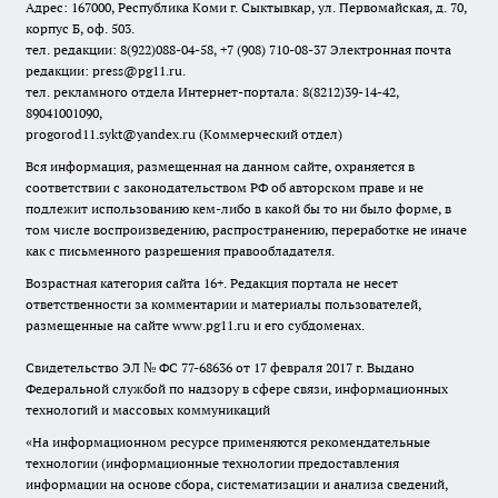
Адрес: 167000, Республика Коми г. Сыктывкар, ул. Первомайская, д. 70,
корпус Б, оф. 503.
тел. редакции: 8(922)088-04-58, +7 (908) 710-08-37
Электронная почта
редакции: press@pg11.ru
.
тел. рекламного отдела Интернет-портала: 8(8212)39-14-42,
89041001090,
progorod11.sykt@yandex.ru
(Коммерческий отдел)
Вся информация, размещенная на данном сайте, охраняется в
соответствии с законодательством РФ об авторском праве и не
подлежит использованию кем-либо в какой бы то ни было форме, в
том числе воспроизведению, распространению, переработке не иначе
как с письменного разрешения правообладателя.
Возрастная категория сайта 16+. Редакция портала не несет
ответственности за комментарии и материалы пользователей,
размещенные на сайте www.pg11.ru и его субдоменах.
Свидетельство ЭЛ № ФС
77-68636
от 17 февраля 2017 г. Выдано
Федеральной службой по надзору в сфере связи, информационных
технологий и массовых коммуникаций
«На информационном ресурсе применяются рекомендательные
технологии (информационные технологии предоставления
информации на основе сбора, систематизации и анализа сведений,