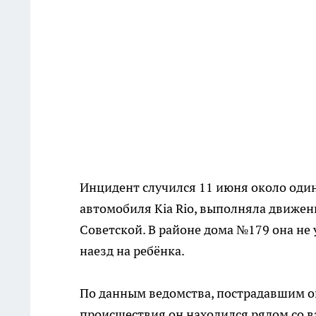
Инцидент случился 11 июня около один
автомобиля Kia Rio, выполняла движе
Советской. В районе дома №179 она не 
наезд на ребёнка.
По данным ведомства, пострадавшим ок
происшествия он находился рядом со в