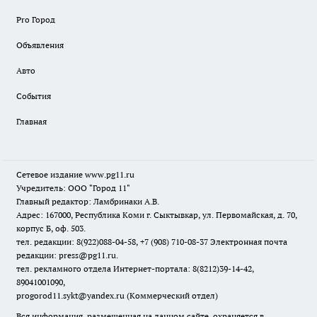
Pro Город
Объявления
Авто
События
Главная
Сетевое издание www.pg11.ru
Учредитель: ООО "Город 11"
Главный редактор: Ламбринаки А.В.
Адрес: 167000, Республика Коми г. Сыктывкар, ул. Первомайская, д. 70,
корпус Б, оф. 503.
тел. редакции: 8(922)088-04-58, +7 (908) 710-08-37
Электронная почта
редакции: press@pg11.ru
.
тел. рекламного отдела Интернет-портала: 8(8212)39-14-42,
89041001090,
progorod11.sykt@yandex.ru
(Коммерческий отдел)
Вся информация, размещенная на данном сайте, охраняется в