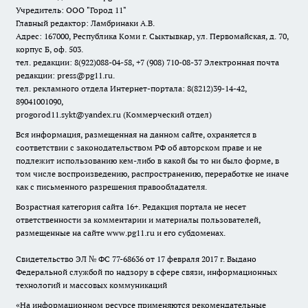
Учредитель: ООО "Город 11"
Главный редактор: Ламбринаки А.В.
Адрес: 167000, Республика Коми г. Сыктывкар, ул. Первомайская, д. 70,
корпус Б, оф. 503.
тел. редакции: 8(922)088-04-58, +7 (908) 710-08-37
Электронная почта
редакции: press@pg11.ru
.
тел. рекламного отдела Интернет-портала: 8(8212)39-14-42,
89041001090,
progorod11.sykt@yandex.ru
(Коммерческий отдел)
Вся информация, размещенная на данном сайте, охраняется в
соответствии с законодательством РФ об авторском праве и не
подлежит использованию кем-либо в какой бы то ни было форме, в
том числе воспроизведению, распространению, переработке не иначе
как с письменного разрешения правообладателя.
Возрастная категория сайта 16+. Редакция портала не несет
ответственности за комментарии и материалы пользователей,
размещенные на сайте www.pg11.ru и его субдоменах.
Свидетельство ЭЛ № ФС
77-68636
от 17 февраля 2017 г. Выдано
Федеральной службой по надзору в сфере связи, информационных
технологий и массовых коммуникаций
«На информационном ресурсе применяются рекомендательные