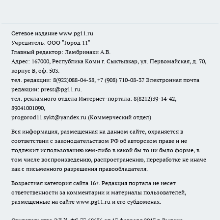
Сетевое издание www.pg11.ru
Учредитель: ООО "Город 11"
Главный редактор: Ламбринаки А.В.
Адрес: 167000, Республика Коми г. Сыктывкар, ул. Первомайская, д. 70,
корпус Б, оф. 503.
тел. редакции: 8(922)088-04-58, +7 (908) 710-08-37
Электронная почта
редакции: press@pg11.ru
.
тел. рекламного отдела Интернет-портала: 8(8212)39-14-42,
89041001090,
progorod11.sykt@yandex.ru
(Коммерческий отдел)
Вся информация, размещенная на данном сайте, охраняется в
соответствии с законодательством РФ об авторском праве и не
подлежит использованию кем-либо в какой бы то ни было форме, в
том числе воспроизведению, распространению, переработке не иначе
как с письменного разрешения правообладателя.
Возрастная категория сайта 16+. Редакция портала не несет
ответственности за комментарии и материалы пользователей,
размещенные на сайте www.pg11.ru и его субдоменах.