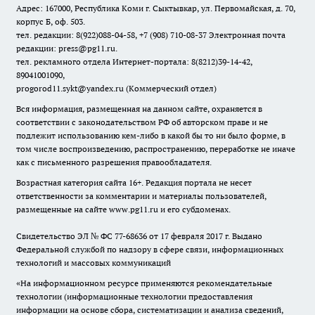
Адрес: 167000, Республика Коми г. Сыктывкар, ул. Первомайская, д. 70,
корпус Б, оф. 503.
тел. редакции: 8(922)088-04-58, +7 (908) 710-08-37
Электронная почта
редакции: press@pg11.ru
.
тел. рекламного отдела Интернет-портала: 8(8212)39-14-42,
89041001090,
progorod11.sykt@yandex.ru
(Коммерческий отдел)
Вся информация, размещенная на данном сайте, охраняется в
соответствии с законодательством РФ об авторском праве и не
подлежит использованию кем-либо в какой бы то ни было форме, в
том числе воспроизведению, распространению, переработке не иначе
как с письменного разрешения правообладателя.
Возрастная категория сайта 16+. Редакция портала не несет
ответственности за комментарии и материалы пользователей,
размещенные на сайте www.pg11.ru и его субдоменах.
Свидетельство ЭЛ № ФС
77-68636
от 17 февраля 2017 г. Выдано
Федеральной службой по надзору в сфере связи, информационных
технологий и массовых коммуникаций
«На информационном ресурсе применяются рекомендательные
технологии (информационные технологии предоставления
информации на основе сбора, систематизации и анализа сведений,