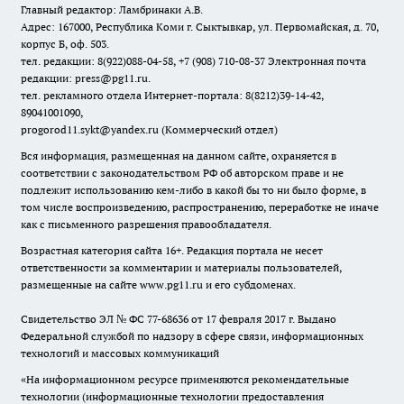
Главный редактор: Ламбринаки А.В.
Адрес: 167000, Республика Коми г. Сыктывкар, ул. Первомайская, д. 70,
корпус Б, оф. 503.
тел. редакции: 8(922)088-04-58, +7 (908) 710-08-37
Электронная почта
редакции: press@pg11.ru
.
тел. рекламного отдела Интернет-портала: 8(8212)39-14-42,
89041001090,
progorod11.sykt@yandex.ru
(Коммерческий отдел)
Вся информация, размещенная на данном сайте, охраняется в
соответствии с законодательством РФ об авторском праве и не
подлежит использованию кем-либо в какой бы то ни было форме, в
том числе воспроизведению, распространению, переработке не иначе
как с письменного разрешения правообладателя.
Возрастная категория сайта 16+. Редакция портала не несет
ответственности за комментарии и материалы пользователей,
размещенные на сайте www.pg11.ru и его субдоменах.
Свидетельство ЭЛ № ФС
77-68636
от 17 февраля 2017 г. Выдано
Федеральной службой по надзору в сфере связи, информационных
технологий и массовых коммуникаций
«На информационном ресурсе применяются рекомендательные
технологии (информационные технологии предоставления