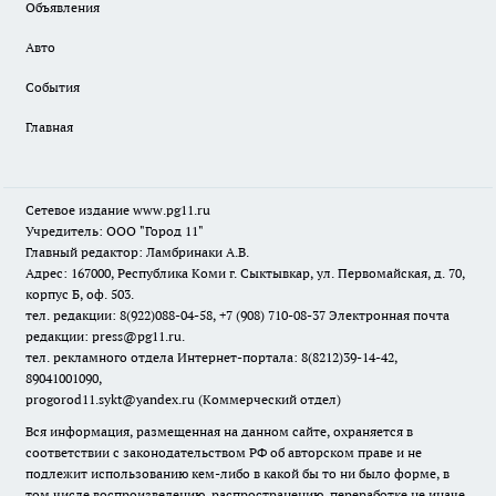
Объявления
Авто
События
Главная
Сетевое издание www.pg11.ru
Учредитель: ООО "Город 11"
Главный редактор: Ламбринаки А.В.
Адрес: 167000, Республика Коми г. Сыктывкар, ул. Первомайская, д. 70,
корпус Б, оф. 503.
тел. редакции: 8(922)088-04-58, +7 (908) 710-08-37
Электронная почта
редакции: press@pg11.ru
.
тел. рекламного отдела Интернет-портала: 8(8212)39-14-42,
89041001090,
progorod11.sykt@yandex.ru
(Коммерческий отдел)
Вся информация, размещенная на данном сайте, охраняется в
соответствии с законодательством РФ об авторском праве и не
подлежит использованию кем-либо в какой бы то ни было форме, в
том числе воспроизведению, распространению, переработке не иначе