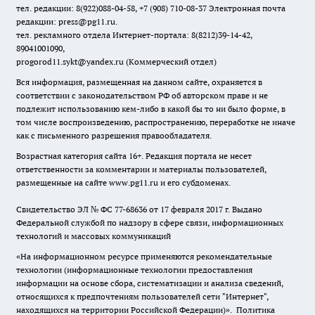
тел. редакции: 8(922)088-04-58, +7 (908) 710-08-37
Электронная почта
редакции: press@pg11.ru
.
тел. рекламного отдела Интернет-портала: 8(8212)39-14-42,
89041001090,
progorod11.sykt@yandex.ru
(Коммерческий отдел)
Вся информация, размещенная на данном сайте, охраняется в
соответствии с законодательством РФ об авторском праве и не
подлежит использованию кем-либо в какой бы то ни было форме, в
том числе воспроизведению, распространению, переработке не иначе
как с письменного разрешения правообладателя.
Возрастная категория сайта 16+. Редакция портала не несет
ответственности за комментарии и материалы пользователей,
размещенные на сайте www.pg11.ru и его субдоменах.
Свидетельство ЭЛ № ФС
77-68636
от 17 февраля 2017 г. Выдано
Федеральной службой по надзору в сфере связи, информационных
технологий и массовых коммуникаций
«На информационном ресурсе применяются рекомендательные
технологии (информационные технологии предоставления
информации на основе сбора, систематизации и анализа сведений,
относящихся к предпочтениям пользователей сети "Интернет",
находящихся на территории Российской Федерации)».
Политика