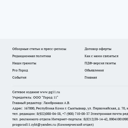
Обзорные статьи и пресс-релизы
Договор оферты
Редакционная политика
Как с нами связаться
Наши грамоты
ПДФ-версия газеты
Pro Город
Объявления
События
Главная
Сетевое издание www.pg11.ru
Учредитель: ООО "Город 11"
Главный редактор: Ламбринаки А.В.
Адрес: 167000, Республика Коми г. Сыктывкар, ул. Первомайская, д. 70, к
тел. редакции: 8(922)088-04-58, +7 (908) 710-08-37
Электронная почта ред
тел. рекламного отдела Интернет-портала: 8(8212)39-14-42, 89041001090
progorod11.sykt@yandex.ru
(Коммерческий отдел)