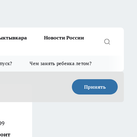
Сыктывкара
Новости России
тпуск?
Чем занять ребенка летом?
Принять
09
тоит