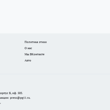
Политика этики
О нас
Мы ВКонтакте
Авто
орпус Б, оф. 503.
акции: press@pg11.ru
.
,